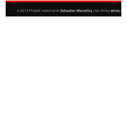
© 2013 Projekt i wykonanie
Sebastian Miecielica
| Na silniku
windu.org