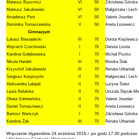
Mateusz Buszmicz
VI
50
Zdzisława Górska
Mateusz Jakubowski
VI
50
Małgorzata i Lech
Amadeusz Perz
VI
50
Valerie Jourdan
Dominika Tomaszewska
V
50
Aneta Łosiewicz
Gimnazjum
Łukasz Biesiadecki
III
70
Dorota Krężlewicz
Wojciech Czechowski
I
70
Danuta Lisota
Karolina Gołębiowska
I
70
Michał Piszko
Nikola Handel
III
70
Monika Ślak
Krzysztof Jakubowski
III
70
Renata Urbaniak
Sergiusz Kasprzycki
II
70
Małgorzata i Lech
Aleksandra Łabędź
II
70
Lucyna Świst
Laura Rafalska
II
70
Urszula Ślęzak-Ma
Oliwia Sołotwińska
II
70
Valerie Jourdan
Daniel Tomaszewicz
II
70
Aneta Łosiewicz
Bartosz Wańczyk
I
70
Zdzisława Górska
Karolina Żak
III
70
Renata Urbaniak
Wręczenie stypendiów 24 września 2016 r. po godz 17.00 podczas