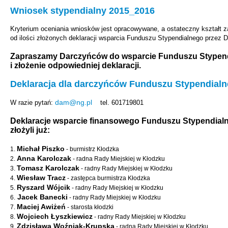
Wniosek stypendialny 2015_2016
Kryterium oceniania wniosków jest opracowywane, a ostateczny kształt z
od ilości złożonych deklaracji wsparcia Funduszu Stypendialnego przez 
Zapraszamy Darczyńców do wsparcie Funduszu Stypen
i złożenie odpowiedniej deklaracji.
Deklaracja dla darczyńców Funduszu Stypendial
dam@ng.pl
W razie pytań:
tel. 601719801
Deklaracje wsparcie finansowego Funduszu Stypendia
złożyli już:
Michał Piszko
1.
- burmistrz Kłodzka
Anna Karolczak
2.
- radna Rady Miejskiej w Kłodzku
Tomasz Karolczak
3.
- radny Rady Miejskiej w Kłodzku
Wiesław Tracz
4.
- zastępca burmistrza Kłodzka
Ryszard Wójcik
5.
- radny Rady Miejskiej w Kłodzku
Jacek Banecki
6.
- radny Rady Miejskiej w Kłodzku
Maciej Awiżeń
7.
- starosta kłodzki
Wojciech Łyszkiewicz
8.
- radny Rady Miejskiej w Kłodzku
Zdzisława Woźniak-Krupska
9.
- radna Rady Miejskiej w Kłodzku