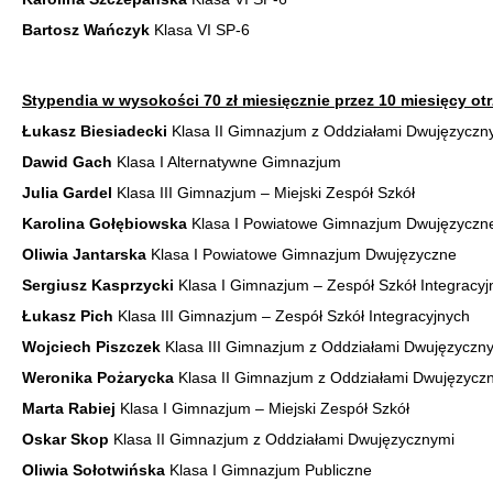
Bartosz Wańczyk
Klasa VI SP-6
Stypendia w wysokości 70 zł miesięcznie przez 10 miesięcy ot
Łukasz Biesiadecki
Klasa II Gimnazjum z Oddziałami Dwujęzyczn
Dawid Gach
Klasa I Alternatywne Gimnazjum
Julia Gardel
Klasa III Gimnazjum – Miejski Zespół Szkół
Karolina Gołębiowska
Klasa I Powiatowe Gimnazjum Dwujęzyczn
Oliwia Jantarska
Klasa I Powiatowe Gimnazjum Dwujęzyczne
Sergiusz Kasprzycki
Klasa I Gimnazjum – Zespół Szkół Integracyj
Łukasz Pich
Klasa III Gimnazjum – Zespół Szkół Integracyjnych
Wojciech Piszczek
Klasa III Gimnazjum z Oddziałami Dwujęzyczn
Weronika Pożarycka
Klasa II Gimnazjum z Oddziałami Dwujęzycz
Marta Rabiej
Klasa I Gimnazjum – Miejski Zespół Szkół
Oskar Skop
Klasa II Gimnazjum z Oddziałami Dwujęzycznymi
Oliwia Sołotwińska
Klasa I Gimnazjum Publiczne