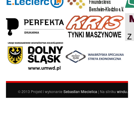
© 2013 Projekt i wykonanie
Sebastian Miecielica
| Na silniku
windu.org