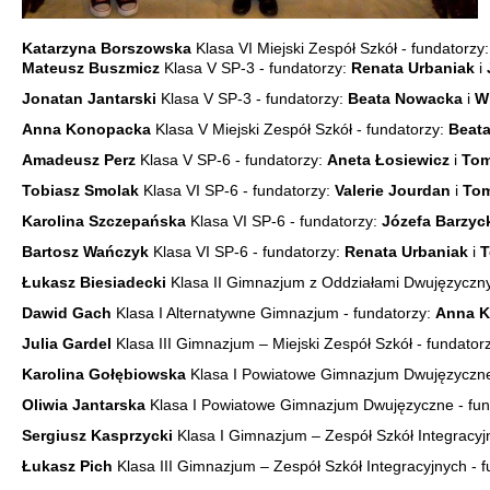
Katarzyna Borszowska
Klasa VI Miejski Zespół Szkół - fundatorzy
Mateusz Buszmicz
Klasa V SP-3 - fundatorzy:
Renata Urbaniak
i
Jonatan Jantarski
Klasa V SP-3 - fundatorzy:
Beata Nowacka
i
W
Anna Konopacka
Klasa V Miejski Zespół Szkół - fundatorzy:
Beat
Amadeusz Perz
Klasa V SP-6 - fundatorzy:
Aneta Łosiewicz
i
Tom
Tobiasz Smolak
Klasa VI SP-6 - fundatorzy:
Valerie Jourdan
i
Tom
Karolina Szczepańska
Klasa VI SP-6 - fundatorzy:
Józefa Barzyc
Bartosz Wańczyk
Klasa VI SP-6 - fundatorzy:
Renata Urbaniak
i
T
Łukasz Biesiadecki
Klasa II Gimnazjum z Oddziałami Dwujęzyczny
Dawid Gach
Klasa I Alternatywne Gimnazjum - fundatorzy:
Anna K
Julia Gardel
Klasa III Gimnazjum – Miejski Zespół Szkół - fundator
Karolina Gołębiowska
Klasa I Powiatowe Gimnazjum Dwujęzyczne 
Oliwia Jantarska
Klasa I Powiatowe Gimnazjum Dwujęzyczne - fun
Sergiusz Kasprzycki
Klasa I Gimnazjum – Zespół Szkół Integracyj
Łukasz Pich
Klasa III Gimnazjum – Zespół Szkół Integracyjnych - 