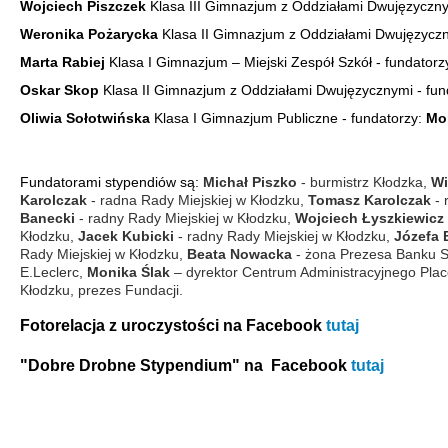
Wojciech Piszczek
Klasa III Gimnazjum z Oddziałami Dwujęzycznym
Weronika Pożarycka
Klasa II Gimnazjum z Oddziałami Dwujęzyczn
Marta Rabiej
Klasa I Gimnazjum – Miejski Zespół Szkół - fundatorz
Oskar Skop
Klasa II Gimnazjum z Oddziałami Dwujęzycznymi - fun
Oliwia Sołotwińska
Klasa I Gimnazjum Publiczne - fundatorzy:
Mo
Fundatorami stypendiów są:
Michał Piszko
- burmistrz Kłodzka,
Wi
Karolczak
- radna Rady Miejskiej w Kłodzku,
Tomasz Karolczak
- 
Banecki
- radny Rady Miejskiej w Kłodzku,
Wojciech Łyszkiewicz
Kłodzku,
Jacek Kubicki
- radny Rady Miejskiej w Kłodzku,
Józefa 
Rady Miejskiej w Kłodzku,
Beata Nowacka
- żona Prezesa Banku S
E.Leclerc,
Monika Ślak
– dyrektor Centrum Administracyjnego Pl
Kłodzku, prezes Fundacji.
Fotorelacja z uroczystości na Facebook
tutaj
"Dobre Drobne Stypendium" na Facebook
tutaj