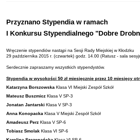
Przyznano Stypendia w ramach
I Konkursu Stypendialnego "Dobre Drob
Wręczenie stypendiów nastąpi na Sesji Rady Miejskiej w Kłodzku
29 października 2015 r. (czwartek) godz. 14.00 (Ratusz - sala sesyj
Serdecznie zapraszamy wszystkich stypendystów.
Stypendia w wysokości 50 zł miesięcznie przez 10 miesięcy ot
Katarzyna Borszowska
Klasa VI Miejski Zespół Szkół
Mateusz Buszmicz
Klasa V SP-3
Jonatan Jantarski
Klasa V SP-3
Anna Konopacka
Klasa V Miejski Zespół Szkół
Amadeusz Perz
Klasa V SP-6
Tobiasz Smolak
Klasa VI SP-6
Karolina Szczepańska
Klasa VI SP-6