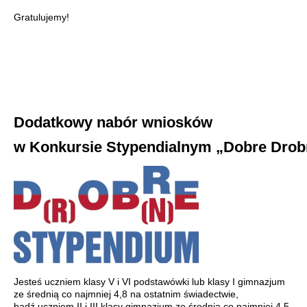
Gratulujemy!
Dodatkowy nabór wniosków
w Konkursie Stypendialnym „Dobre Drob
Jesteś uczniem klasy V i VI podstawówki lub klasy I gimnazjum
ze średnią co najmniej 4,8 na ostatnim świadectwie,
bądź uczniem II i III klasy gimnazjum ze średnią co najmniej 4,5