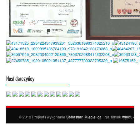
Nasi darczyńcy
© 2013 Projekt i wykonanie
Sebastian Miecielica
| Na silniku
windu.org